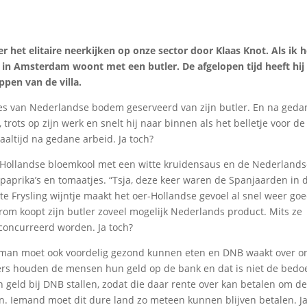
er het elitaire neerkijken op onze sector door Klaas Knot. Als ik 
la in Amsterdam woont met een butler. De afgelopen tijd heeft hij z
ppen van de villa.
tjes van Nederlandse bodem geserveerd van zijn butler. En na geda
, trots op zijn werk en snelt hij naar binnen als het belletje voor d
maaltijd na gedane arbeid. Ja toch?
 Hollandse bloemkool met een witte kruidensaus en de Nederlands
paprika’s en tomaatjes. “Tsja, deze keer waren de Spanjaarden in 
te Frysling wijntje maakt het oer-Hollandse gevoel al snel weer go
rom koopt zijn butler zoveel mogelijk Nederlands product. Mits ze
econcurreerd worden. Ja toch?
e man moet ook voordelig gezond kunnen eten en DNB waakt over o
anders houden de mensen hun geld op de bank en dat is niet de bedo
geld bij DNB stallen, zodat die daar rente over kan betalen om d
. Iemand moet dit dure land zo meteen kunnen blijven betalen. Ja