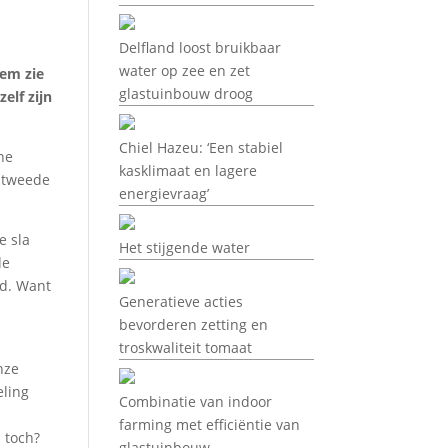
Delfland loost bruikbaar
water op zee en zet
hem zie
glastuinbouw droog
elf zijn
Chiel Hazeu: ‘Een stabiel
ne
kasklimaat en lagere
e tweede
energievraag’
e sla
Het stijgende water
de
ed. Want
Generatieve acties
bevorderen zetting en
troskwaliteit tomaat
nze
eling
Combinatie van indoor
e
farming met efficiëntie van
 toch?
glastuinbouw