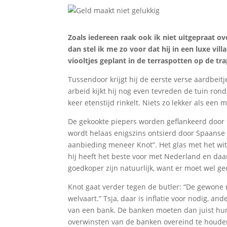
Zoals iedereen raak ook ik niet uitgepraat ov
dan stel ik me zo voor dat hij in een luxe vil
viooltjes geplant in de terraspotten op de tra
Tussendoor krijgt hij de eerste verse aardbei
arbeid kijkt hij nog even tevreden de tuin rond
keer etenstijd rinkelt. Niets zo lekker als een 
De gekookte piepers worden geflankeerd door
wordt helaas enigszins ontsierd door Spaanse 
aanbieding meneer Knot”. Het glas met het wit
hij heeft het beste voor met Nederland en daa
goedkoper zijn natuurlijk, want er moet wel g
Knot gaat verder tegen de butler: “De gewon
welvaart.” Tsja, daar is inflatie voor nodig, 
van een bank. De banken moeten dan juist hun 
overwinsten van de banken overeind te houden