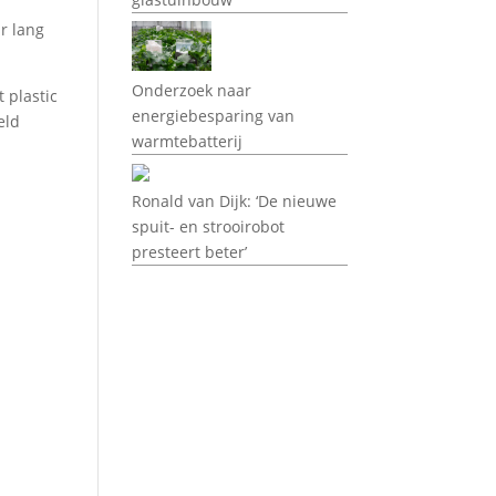
r lang
Onderzoek naar
 plastic
energiebesparing van
eld
warmtebatterij
Ronald van Dijk: ‘De nieuwe
spuit- en strooirobot
presteert beter’