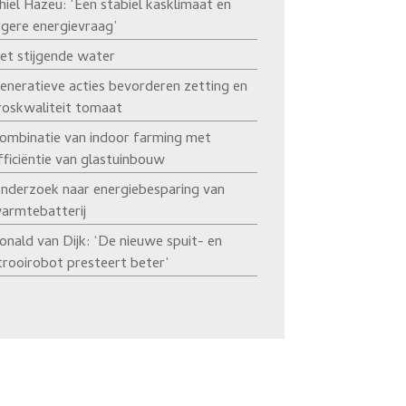
hiel Hazeu: ‘Een stabiel kasklimaat en
agere energievraag’
et stijgende water
eneratieve acties bevorderen zetting en
roskwaliteit tomaat
ombinatie van indoor farming met
fficiëntie van glastuinbouw
nderzoek naar energiebesparing van
armtebatterij
onald van Dijk: ‘De nieuwe spuit- en
trooirobot presteert beter’