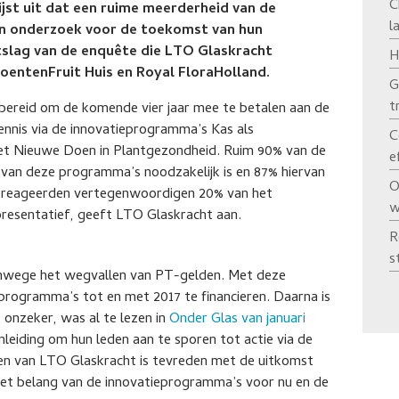
C
ijst uit dat een ruime meerderheid van de
l
n onderzoek voor de toekomst van hun
uitslag van de enquête die LTO Glaskracht
H
oentenFruit Huis en Royal FloraHolland.
G
t
 bereid om de komende vier jaar mee te betalen aan de
ennis via de innovatieprogramma’s Kas als
C
et Nieuwe Doen in Plantgezondheid. Ruim 90% van de
e
 van deze programma’s noodzakelijk is en 87% hiervan
O
ie reageerden vertegenwoordigen 20% van het
w
presentatief, geeft LTO Glaskracht aan.
R
s
 vanwege het wegvallen van PT-gelden. Met deze
eprogramma’s tot en met 2017 te financieren. Daarna is
onzeker, was al te lezen in
Onder Glas van januari
leiding om hun leden aan te sporen tot actie via de
ten van LTO Glaskracht is tevreden met de uitkomst
s het belang van de innovatieprogramma’s voor nu en de