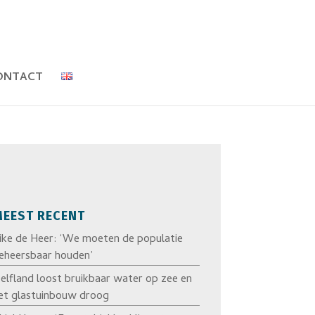
ONTACT
EEST RECENT
ike de Heer: ‘We moeten de populatie
eheersbaar houden’
elfland loost bruikbaar water op zee en
et glastuinbouw droog