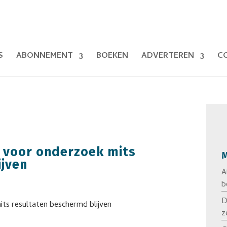
S
ABONNEMENT
BOEKEN
ADVERTEREN
C
n voor onderzoek mits
M
ijven
A
b
D
z