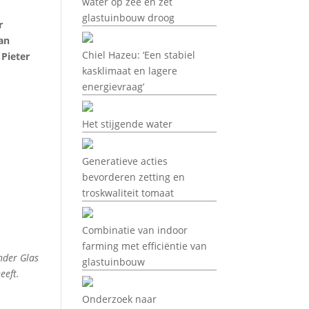
water op zee en zet
glastuinbouw droog
r
aan
Chiel Hazeu: ‘Een stabiel
 Pieter
kasklimaat en lagere
energievraag’
Het stijgende water
Generatieve acties
bevorderen zetting en
troskwaliteit tomaat
Combinatie van indoor
farming met efficiëntie van
nder Glas
glastuinbouw
eeft.
Onderzoek naar