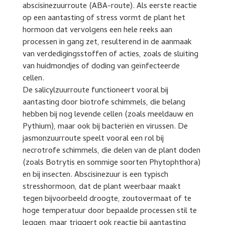
abscisinezuurroute (ABA-route). Als eerste reactie
op een aantasting of stress vormt de plant het
hormoon dat vervolgens een hele reeks aan
processen in gang zet, resulterend in de aanmaak
van verdedigingsstoffen of acties, zoals de sluiting
van huidmondjes of doding van geïnfecteerde
cellen.
De salicylzuurroute functioneert vooral bij
aantasting door biotrofe schimmels, die belang
hebben bij nog levende cellen (zoals meeldauw en
Pythium), maar ook bij bacteriën en virussen. De
jasmonzuurroute speelt vooral een rol bij
necrotrofe schimmels, die delen van de plant doden
(zoals Botrytis en sommige soorten Phytophthora)
en bij insecten. Abscisinezuur is een typisch
stresshormoon, dat de plant weerbaar maakt
tegen bijvoorbeeld droogte, zoutovermaat of te
hoge temperatuur door bepaalde processen stil te
leggen, maar triggert ook reactie bij aantasting