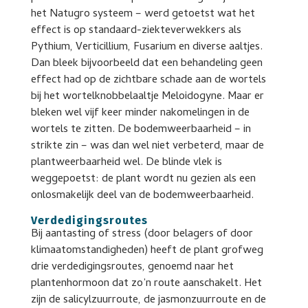
het Natugro systeem – werd getoetst wat het
effect is op standaard-ziekteverwekkers als
Pythium, Verticillium, Fusarium en diverse aaltjes.
Dan bleek bijvoorbeeld dat een behandeling geen
effect had op de zichtbare schade aan de wortels
bij het wortelknobbelaaltje Meloidogyne. Maar er
bleken wel vijf keer minder nakomelingen in de
wortels te zitten. De bodemweerbaarheid – in
strikte zin – was dan wel niet verbeterd, maar de
plantweerbaarheid wel. De blinde vlek is
weggepoetst: de plant wordt nu gezien als een
onlosmakelijk deel van de bodemweerbaarheid.
Verdedigingsroutes
Bij aantasting of stress (door belagers of door
klimaatomstandigheden) heeft de plant grofweg
drie verdedigingsroutes, genoemd naar het
plantenhormoon dat zo’n route aanschakelt. Het
zijn de salicylzuurroute, de jasmonzuurroute en de