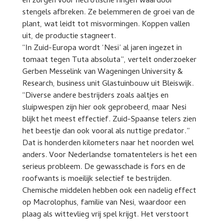
en zorgen voor necrotische ringen waardoor
stengels afbreken. Ze belemmeren de groei van de
plant, wat leidt tot misvormingen. Koppen vallen
uit, de productie stagneert.
“In Zuid-Europa wordt ‘Nesi’ al jaren ingezet in
tomaat tegen Tuta absoluta”, vertelt onderzoeker
Gerben Messelink van Wageningen University &
Research, business unit Glastuinbouw uit Bleiswijk.
“Diverse andere bestrijders zoals aaltjes en
sluipwespen zijn hier ook geprobeerd, maar Nesi
blijkt het meest effectief. Zuid-Spaanse telers zien
het beestje dan ook vooral als nuttige predator.”
Dat is honderden kilometers naar het noorden wel
anders. Voor Nederlandse tomatentelers is het een
serieus probleem. De gewasschade is fors en de
roofwants is moeilijk selectief te bestrijden.
Chemische middelen hebben ook een nadelig effect
op Macrolophus, familie van Nesi, waardoor een
plaag als wittevlieg vrij spel krijgt. Het verstoort