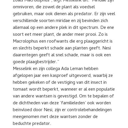
zoals Macrolophus”, legt Messelink uit. “Miridae zijn
omnivoren, die zowel de plant als voedsel
gebruiken, maar ook dienen als predator. Er zijn veel
verschillende soorten miridae en zij bevinden zich
allemaal op een andere plek in dit spectrum. De ene
soort eet meer plant, de ander meer prooi. Zo is
Macrolophus een roofwants die erg plaaggericht is
en slechts beperkt schade aan planten geeft. Nesi
daarentegen geeft al snel schade, maar is ook een
goede plaagbestrijder.”
Messelink en zijn collega Ada Leman hebben
afgelopen jaar een kasproef uitgevoerd, waarbij ze
hebben gekeken of de vestiging van dit insect in
tomaat wordt beperkt, wanneer er al een populatie
van andere wantsen is gevestigd. Om te bepalen of
de dichtheden van deze ‘familieleden’ ook worden
beïnvloed door Nesi, zijn er controlebehandelingen
meegenomen met deze wantsen zonder de
beduchte predator.