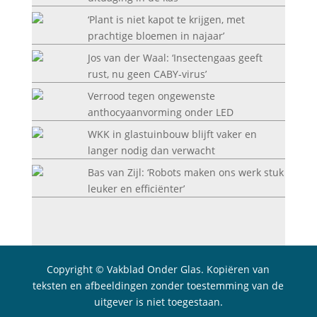
‘Plant is niet kapot te krijgen, met
prachtige bloemen in najaar’
Jos van der Waal: ‘Insectengaas geeft
rust, nu geen CABY-virus’
Verrood tegen ongewenste
anthocyaanvorming onder LED
WKK in glastuinbouw blijft vaker en
langer nodig dan verwacht
Bas van Zijl: ‘Robots maken ons werk stuk
leuker en efficiënter’
Copyright © Vakblad Onder Glas. Kopiëren van
teksten en afbeeldingen zonder toestemming van de
uitgever is niet toegestaan.