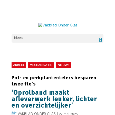
Menu
ARBEID
MECHANISATIE
NIEUWS
Pot- en perkplantentelers besparen
twee fte’s
‘Oprolband maakt
afleverwerk leuker, lichter
en overzichtelijker’
VAKBLAD ONDER GLAS
|
22 mei 2025