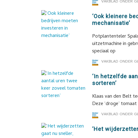
VAKBLAD ONDER G
‘Ook kleinere be
mechanisatie’
Potplantenteler Spalo
uitzetmachine in geb
speciaal op
VAKBLAD ONDER G
‘In hetzelfde aa
sorteren’
Klaas van den Belt te
Deze ‘droge’ tomaat i
VAKBLAD ONDER G
‘Het wijderzetten