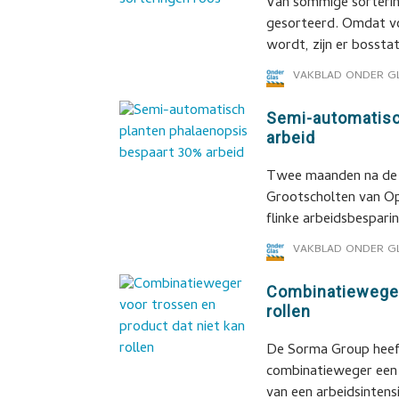
Van sommige sorterin
gesorteerd. Omdat vo
wordt, zijn er bosstat
VAKBLAD ONDER G
Semi-automatisc
arbeid
Twee maanden na de 
Grootscholten van Opt
flinke arbeidsbespari
VAKBLAD ONDER G
Combinatieweger
rollen
De Sorma Group heef
combinatieweger een 
van een arbeidsintens