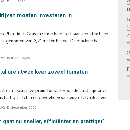
l
LAS
11 juni 2026
H
drijven moeten investeren in
G
t
o Plant in ’s-Gravenzande heeft dit jaar een afzet- en
C
ruik genomen van 2,75 meter breed. De machine is
e
O
LAS
19 maart 2026
w
R
ntal uren twee keer zoveel tomaten
s
elt een exclusieve pruimtomaat voor de snijderijmarkt.
s lastig te telen en gevoelig voor neusrot. Dankzij een
LAS
11 december 2025
 gaat nu sneller, efficiënter en prettiger’