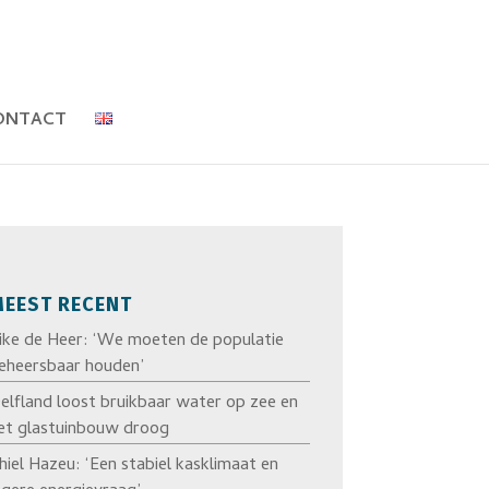
ONTACT
EEST RECENT
ike de Heer: ‘We moeten de populatie
eheersbaar houden’
elfland loost bruikbaar water op zee en
et glastuinbouw droog
hiel Hazeu: ‘Een stabiel kasklimaat en