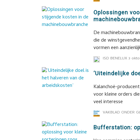
Oplossingen voor
machinebouwbr
De machinebouwbranch
die de winstgevendhei
vormen een aanzienlij
ISD BENELUX
3 okto
‘Uiteindelijke do
Kalanchoë-producent 
voor kleine orders die
veel interesse
VAKBLAD ONDER G
Bufferstation: o