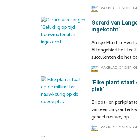
VAKBLAD ONDER G
Gerard van Lange
ingekocht’
Amigo Plant in Heerh
Altongebied het teel
succulenten die het be
VAKBLAD ONDER G
‘Elke plant staa
plek’
Bij pot- en perkplant
van een chrysantenkw
geheel nieuwe, op
VAKBLAD ONDER G