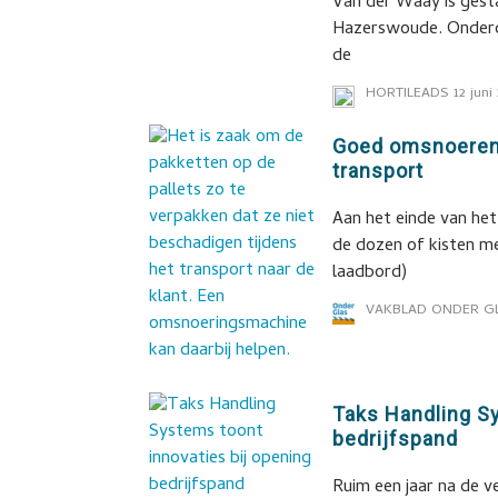
Van der Waay is gest
Hazerswoude. Onderde
de
HORTILEADS
12 juni
Goed omsnoeren 
transport
Aan het einde van he
de dozen of kisten me
laadbord)
VAKBLAD ONDER G
Taks Handling Sy
bedrijfspand
Ruim een jaar na de v