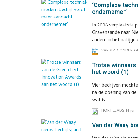
‘Complexe techn
ondernemer’
In 2006 verplaatste pa
Gravenzande naar Nie
andere in het nabijge
VAKBLAD ONDER G
Trotse winnaars
het woord (1)
Vier bedrijven mocht
na de opening van de
wat is
HORTILEADS
14 juni
Van der Waay bo