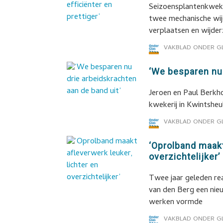
Seizoensplantenkwek
twee mechanische wij
verplaatsen en wijde
VAKBLAD ONDER G
‘We besparen nu 
Jeroen en Paul Berkho
kwekerij in Kwintsheu
VAKBLAD ONDER G
‘Oprolband maakt
overzichtelijker’
Twee jaar geleden re
van den Berg een nieuw
werken vormde
VAKBLAD ONDER G