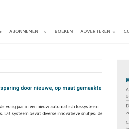
S
ABONNEMENT
BOEKEN
ADVERTEREN
C
M
besparing door nieuwe, op maat gemaakte
A
b
D
de vorig jaar in een nieuw automatisch lossysteem
z
. Dit systeem bevat diverse innovatieve snufjes: de
C