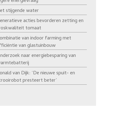
agere energievraag’
et stijgende water
eneratieve acties bevorderen zetting en
roskwaliteit tomaat
ombinatie van indoor farming met
fficiëntie van glastuinbouw
nderzoek naar energiebesparing van
armtebatterij
onald van Dijk: ‘De nieuwe spuit- en
trooirobot presteert beter’