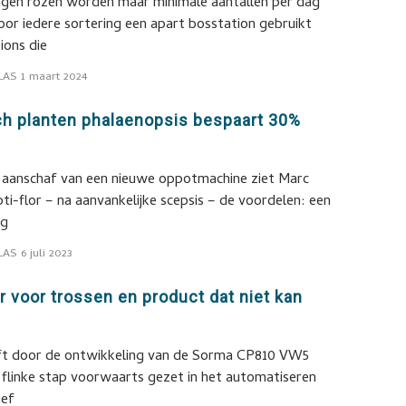
gen rozen worden maar minimale aantallen per dag
or iedere sortering een apart bosstation gebruikt
ions die
LAS
1 maart 2024
h planten phalaenopsis bespaart 30%
aanschaf van een nieuwe oppotmachine ziet Marc
i-flor – na aanvankelijke scepsis – de voordelen: een
ng
LAS
6 juli 2023
 voor trossen en product dat niet kan
t door de ontwikkeling van de Sorma CP810 VW5
flinke stap voorwaarts gezet in het automatiseren
ief