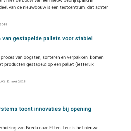
art met de bouw van een nieuw bedrijfspand in
el van de nieuwbouw is een testcentrum, dat achter
 2018
van gestapelde pallets voor stabiel
t proces van oogsten, sorteren en verpakken, komen
t producten gestapeld op een pallet (letterlijk
LAS
11 mei 2018
stems toont innovaties bij opening
erhuizing van Breda naar Etten-Leur is het nieuwe