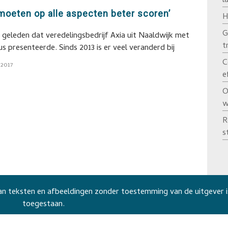
l
moeten op alle aspecten beter scoren’
H
G
ar geleden dat veredelingsbedrijf Axia uit Naaldwijk met
t
us presenteerde. Sinds 2013 is er veel veranderd bij
C
 2017
e
O
w
R
s
n teksten en afbeeldingen zonder toestemming van de uitgever i
toegestaan.