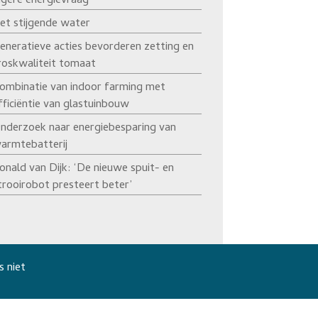
agere energievraag’
et stijgende water
eneratieve acties bevorderen zetting en
roskwaliteit tomaat
ombinatie van indoor farming met
fficiëntie van glastuinbouw
nderzoek naar energiebesparing van
armtebatterij
onald van Dijk: ‘De nieuwe spuit- en
trooirobot presteert beter’
s niet