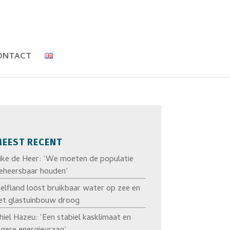
ONTACT
EEST RECENT
ike de Heer: ‘We moeten de populatie
eheersbaar houden’
elfland loost bruikbaar water op zee en
et glastuinbouw droog
hiel Hazeu: ‘Een stabiel kasklimaat en