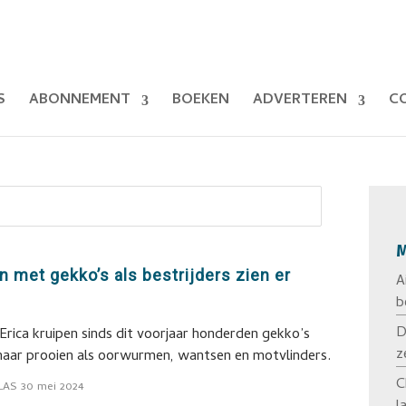
S
ABONNEMENT
BOEKEN
ADVERTEREN
C
M
n met gekko’s als bestrijders zien er
A
b
D
 Erica kruipen sinds dit voorjaar honderden gekko’s
z
naar prooien als oorwurmen, wantsen en motvlinders.
C
LAS
30 mei 2024