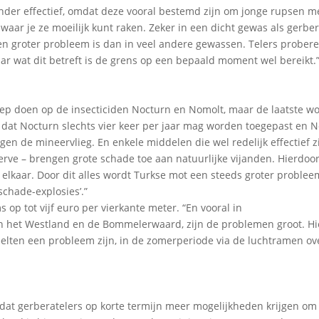
nder effectief, omdat deze vooral bestemd zijn om jonge rupsen m
waar je ze moeilijk kunt raken. Zeker in een dicht gewas als gerber
en groter probleem is dan in veel andere gewassen. Telers prober
aar wat dit betreft is de grens op een bepaald moment wel bereikt.
p doen op de insecticiden Nocturn en Nomolt, maar de laatste wo
 dat Nocturn slechts vier keer per jaar mag worden toegepast en 
egen de mineervlieg. En enkele middelen die wel redelijk effectief z
erve – brengen grote schade toe aan natuurlijke vijanden. Hierdoor
 elkaar. Door dit alles wordt Turkse mot een steeds groter problee
schade-explosies’.”
op tot vijf euro per vierkante meter. “En vooral in
n het Westland en de Bommelerwaard, zijn de problemen groot. Hi
teelten een probleem zijn, in de zomerperiode via de luchtramen ov
d
g dat gerberatelers op korte termijn meer mogelijkheden krijgen om