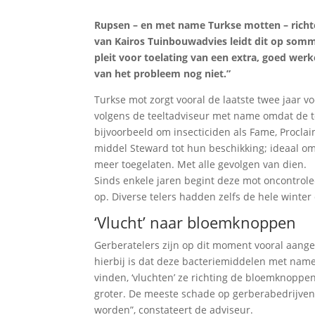
Rupsen – en met name Turkse motten – richte
van Kairos Tuinbouwadvies leidt dit op sommig
pleit voor toelating van een extra, goed wer
van het probleem nog niet.”
Turkse mot zorgt vooral de laatste twee jaar v
volgens de teeltadviseur met name omdat de to
bijvoorbeeld om insecticiden als Fame, Proclai
middel Steward tot hun beschikking; ideaal om 
meer toegelaten. Met alle gevolgen van dien.
Sinds enkele jaren begint deze mot oncontrole
op. Diverse telers hadden zelfs de hele winter
‘Vlucht’ naar bloemknoppen
Gerberatelers zijn op dit moment vooral aang
hierbij is dat deze bacteriemiddelen met nam
vinden, ‘vluchten’ ze richting de bloemknoppe
groter. De meeste schade op gerberabedrijven
worden”, constateert de adviseur.