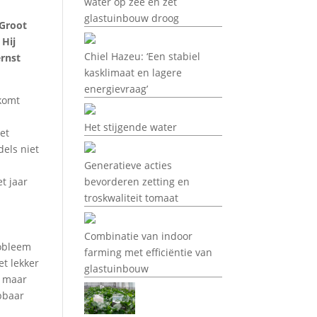
water op zee en zet
glastuinbouw droog
 Groot
 Hij
Chiel Hazeu: ‘Een stabiel
ernst
kasklimaat en lagere
energievraag’
 komt
Het stijgende water
het
dels niet
Generatieve acties
t jaar
bevorderen zetting en
troskwaliteit tomaat
Combinatie van indoor
robleem
farming met efficiëntie van
t lekker
glastuinbouw
n maar
pbaar