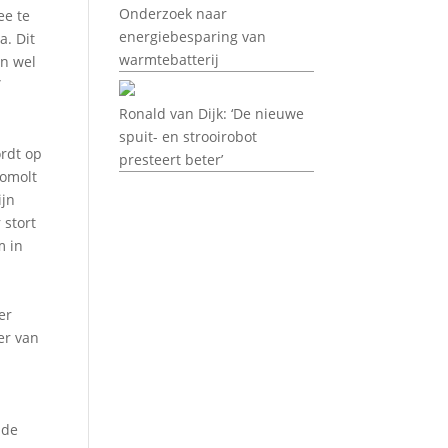
Onderzoek naar
ee te
energiebesparing van
a. Dit
warmtebatterij
en wel
”
Ronald van Dijk: ‘De nieuwe
spuit- en strooirobot
rdt op
presteert beter’
Nomolt
ijn
 stort
m in
er
er van
 de