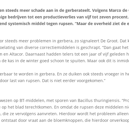
n steeds meer schade aan in de gerberateelt. Volgens Marco de
e bedrijven tot een productieverlies van vijf tot zeven procent.
kend systemisch middel tegen rupsen. “Maar de overheid ziet de 
oor steeds meer problemen in gerbera, zo signaleert De Groot. Dat
elating van diverse correctiemiddelen is geschrapt. “Dan gaat het
m en Altacor. Daarnaast hadden telers tot een jaar of vijf geleden 
de kas in de winter goed schoon te spuiten. Maar ook dit is inmid
erbaar te worden in gerbera. En ze duiken ook steeds vroeger in he
 door last van rupsen. Dat is niet eerder voorgekomen.”
ewezen op BT-middelen, met sporen van Bacillus thuringiensis. “P
e op het blad terechtkomen. En omdat de rupsen deze middelen nie
n, die ze vervolgens aanvreten. Hierdoor wordt het probleem allee
 ontstaat door vraat aan de bloemknoppen, die hierdoor onverkoo