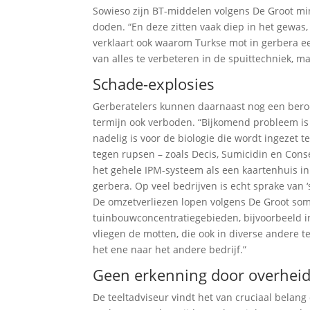
Sowieso zijn BT-middelen volgens De Groot mi
doden. “En deze zitten vaak diep in het gewas, 
verklaart ook waarom Turkse mot in gerbera e
van alles te verbeteren in de spuittechniek, m
Schade-explosies
Gerberatelers kunnen daarnaast nog een beroe
termijn ook verboden. “Bijkomend probleem is
nadelig is voor de biologie die wordt ingezet t
tegen rupsen – zoals Decis, Sumicidin en Cons
het gehele IPM-systeem als een kaartenhuis in
gerbera. Op veel bedrijven is echt sprake van ‘
De omzetverliezen lopen volgens De Groot soms 
tuinbouwconcentratiegebieden, bijvoorbeeld i
vliegen de motten, die ook in diverse andere 
het ene naar het andere bedrijf.”
Geen erkenning door overhei
De teeltadviseur vindt het van cruciaal belan