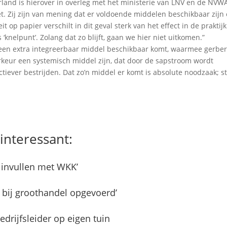
land is hierover in overleg met het ministerie van LNV en de NVW
t. Zij zijn van mening dat er voldoende middelen beschikbaar zijn
it op papier verschilt in dit geval sterk van het effect in de praktijk
‘knelpunt’. Zolang dat zo blijft, gaan we hier niet uitkomen.”
een extra integreerbaar middel beschikbaar komt, waarmee gerber
orkeur een systemisch middel zijn, dat door de sapstroom wordt
iever bestrijden. Dat zo’n middel er komt is absolute noodzaak; s
interessant:
 invullen met WKK’
 bij groothandel opgevoerd’
bedrijfsleider op eigen tuin