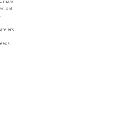
A, maar
 en dat
.
atelers
teeds