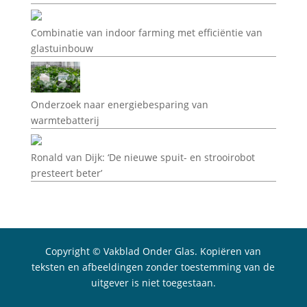
Combinatie van indoor farming met efficiëntie van
glastuinbouw
Onderzoek naar energiebesparing van
warmtebatterij
Ronald van Dijk: ‘De nieuwe spuit- en strooirobot
presteert beter’
Copyright © Vakblad Onder Glas. Kopiëren van
teksten en afbeeldingen zonder toestemming van de
uitgever is niet toegestaan.