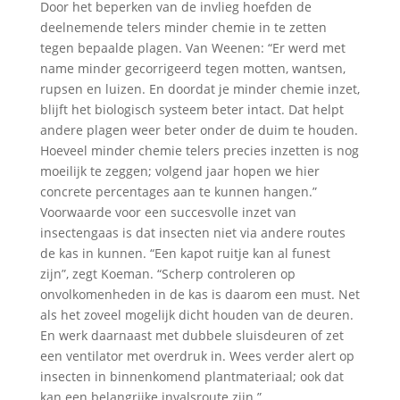
Door het beperken van de invlieg hoefden de
deelnemende telers minder chemie in te zetten
tegen bepaalde plagen. Van Weenen: “Er werd met
name minder gecorrigeerd tegen motten, wantsen,
rupsen en luizen. En doordat je minder chemie inzet,
blijft het biologisch systeem beter intact. Dat helpt
andere plagen weer beter onder de duim te houden.
Hoeveel minder chemie telers precies inzetten is nog
moeilijk te zeggen; volgend jaar hopen we hier
concrete percentages aan te kunnen hangen.”
Voorwaarde voor een succesvolle inzet van
insectengaas is dat insecten niet via andere routes
de kas in kunnen. “Een kapot ruitje kan al funest
zijn”, zegt Koeman. “Scherp controleren op
onvolkomenheden in de kas is daarom een must. Net
als het zoveel mogelijk dicht houden van de deuren.
En werk daarnaast met dubbele sluisdeuren of zet
een ventilator met overdruk in. Wees verder alert op
insecten in binnenkomend plantmateriaal; ook dat
kan een belangrijke invalsroute zijn.”