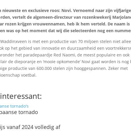
n nieuwste en exclusieve roos: Novi. Vernoemd naar zijn vijfjarig
rden, vertelt de algemeen-directeur van rozenkwekerij Marjolan
ar rozen krijgen vrouwennamen, heb ik hem verteld. De naam is 
 en was op het moment dat wij die selecteerden nog een nummer
in Waddinxveen is met een productie van 70 miljoen stelen niet alle
ook op het gebied van innovatie en duurzaamheid een voortrekkersr
Daaronder het paradepaardje Red Naomi, de meest populaire en ook
lair de dieporanje en ‘mooie opkomende’ Novi gaat worden is nog k
pige productie van 600.000 stelen zijn hooggespannen. Zeker met
oenschap voetbal.
interessant:
Spaanse tornado
js vanaf 2024 volledig af