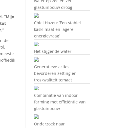
water op zee en zet
glastuinbouw droog
e
d. “Mijn
Chiel Hazeu: ‘Een stabiel
tot
kasklimaat en lagere
.”
energievraag’
en de
ol.
Het stijgende water
 meeste
offiedik
Generatieve acties
bevorderen zetting en
troskwaliteit tomaat
Combinatie van indoor
farming met efficiëntie van
glastuinbouw
Onderzoek naar