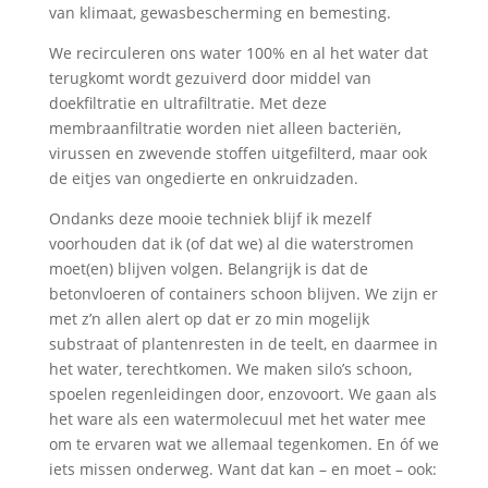
van klimaat, gewasbescherming en bemesting.
We recirculeren ons water 100% en al het water dat
terugkomt wordt gezuiverd door middel van
doekfiltratie en ultrafiltratie. Met deze
membraanfiltratie worden niet alleen bacteriën,
virussen en zwevende stoffen uitgefilterd, maar ook
de eitjes van ongedierte en onkruidzaden.
Ondanks deze mooie techniek blijf ik mezelf
voorhouden dat ik (of dat we) al die waterstromen
moet(en) blijven volgen. Belangrijk is dat de
betonvloeren of containers schoon blijven. We zijn er
met z’n allen alert op dat er zo min mogelijk
substraat of plantenresten in de teelt, en daarmee in
het water, terechtkomen. We maken silo’s schoon,
spoelen regenleidingen door, enzovoort. We gaan als
het ware als een watermolecuul met het water mee
om te ervaren wat we allemaal tegenkomen. En óf we
iets missen onderweg. Want dat kan – en moet – ook: