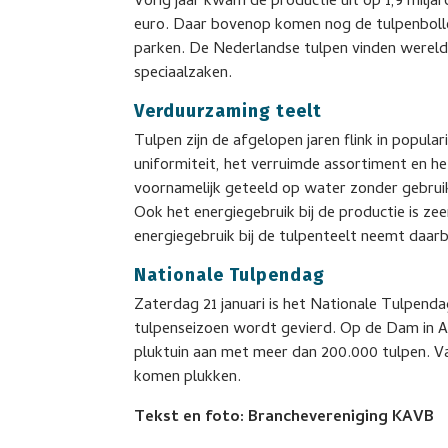
Vorig jaar kwam de productie uit op 1,9 milja
euro. Daar bovenop komen nog de tulpenbolle
parken. De Nederlandse tulpen vinden werel
speciaalzaken.
Verduurzaming teelt
Tulpen zijn de afgelopen jaren flink in popul
uniformiteit, het verruimde assortiment en 
voornamelijk geteeld op water zonder gebruik
Ook het energiegebruik bij de productie is z
energiegebruik bij de tulpenteelt neemt daarbi
Nationale Tulpendag
Zaterdag 21 januari is het Nationale Tulpend
tulpenseizoen wordt gevierd. Op de Dam in A
pluktuin aan met meer dan 200.000 tulpen. Va
komen plukken.
Tekst en foto: Branchevereniging KAVB