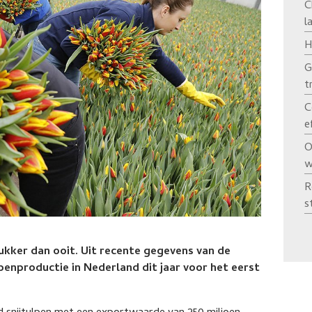
C
l
H
G
t
C
e
O
w
R
s
ukker dan ooit. Uit recente gegevens van de
penproductie in Nederland dit jaar voor het eerst