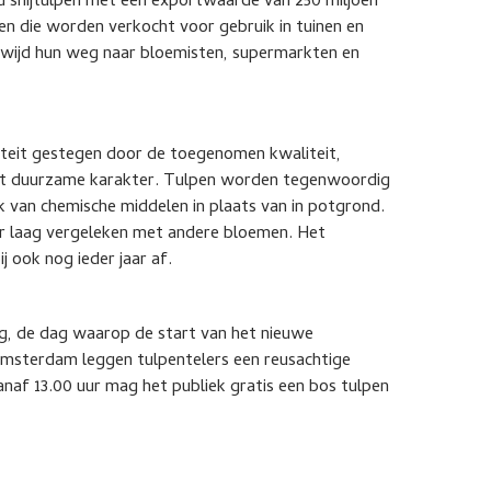
rd snijtulpen met een exportwaarde van 250 miljoen
n die worden verkocht voor gebruik in tuinen en
dwijd hun weg naar bloemisten, supermarkten en
ariteit gestegen door de toegenomen kwaliteit,
het duurzame karakter. Tulpen worden tegenwoordig
 van chemische middelen in plaats van in potgrond.
eer laag vergeleken met andere bloemen. Het
j ook nog ieder jaar af.
ag, de dag waarop de start van het nieuwe
msterdam leggen tulpentelers een reusachtige
naf 13.00 uur mag het publiek gratis een bos tulpen