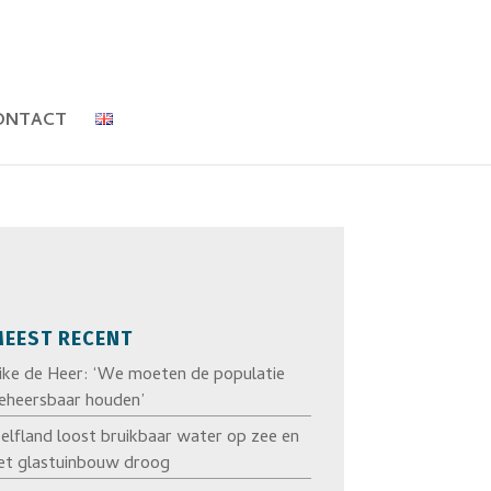
ONTACT
EEST RECENT
ike de Heer: ‘We moeten de populatie
eheersbaar houden’
elfland loost bruikbaar water op zee en
et glastuinbouw droog