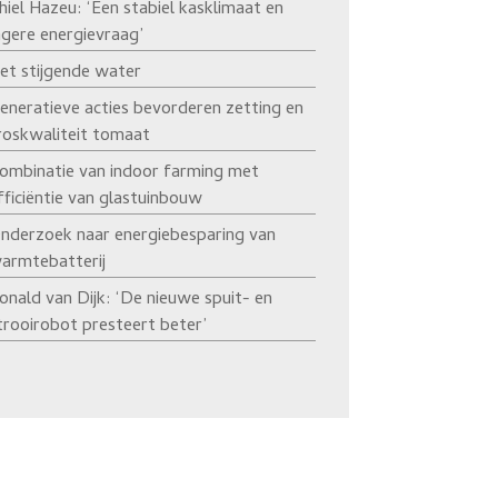
hiel Hazeu: ‘Een stabiel kasklimaat en
agere energievraag’
et stijgende water
eneratieve acties bevorderen zetting en
roskwaliteit tomaat
ombinatie van indoor farming met
fficiëntie van glastuinbouw
nderzoek naar energiebesparing van
armtebatterij
onald van Dijk: ‘De nieuwe spuit- en
trooirobot presteert beter’