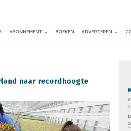
S
ABONNEMENT
BOEKEN
ADVERTEREN
C
rland naar recordhoogte
M
A
b
D
z