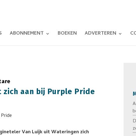
S
ABONNEMENT
BOEKEN
ADVERTEREN
C
tare
 zich aan bij Purple Pride
M
A
b
D
z
gineteler Van Luijk uit Wateringen zich