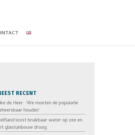
ONTACT
EEST RECENT
ike de Heer: ‘We moeten de populatie
eheersbaar houden’
elfland loost bruikbaar water op zee en
et glastuinbouw droog