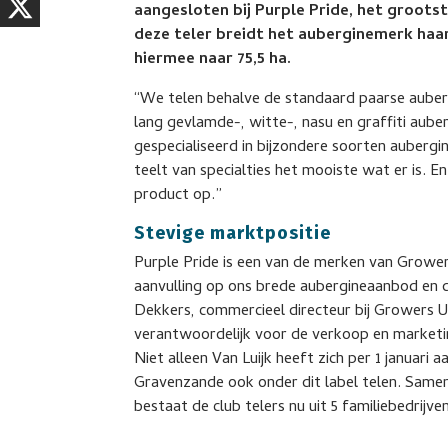
aangesloten bij Purple Pride, het groo
deze teler breidt het auberginemerk haar
hiermee naar 75,5 ha.
“We telen behalve de standaard paarse auberg
lang gevlamde-, witte-, nasu en graffiti aube
gespecialiseerd in bijzondere soorten aubergine
teelt van specialties het mooiste wat er is. E
product op.”
Stevige marktpositie
Purple Pride is een van de merken van Growers
aanvulling op ons brede aubergineaanbod en d
Dekkers, commercieel directeur bij Growers 
verantwoordelijk voor de verkoop en marketi
Niet alleen Van Luijk heeft zich per 1 januari
Gravenzande ook onder dit label telen. Same
bestaat de club telers nu uit 5 familiebedrijven