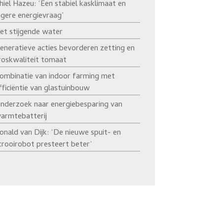
hiel Hazeu: ‘Een stabiel kasklimaat en
agere energievraag’
et stijgende water
eneratieve acties bevorderen zetting en
roskwaliteit tomaat
ombinatie van indoor farming met
fficiëntie van glastuinbouw
nderzoek naar energiebesparing van
armtebatterij
onald van Dijk: ‘De nieuwe spuit- en
trooirobot presteert beter’