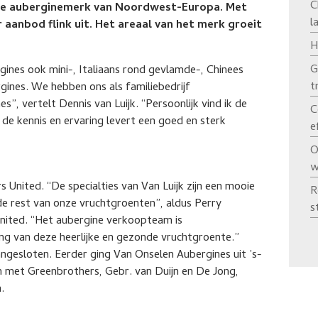
C
tste auberginemerk van Noordwest-Europa. Met
l
 aanbod flink uit. Het areaal van het merk groeit
H
G
ines ook mini-, Italiaans rond gevlamde-, Chinees
t
rgines. We hebben ons als familiebedrijf
s”, vertelt Dennis van Luijk. “Persoonlijk vind ik de
C
n de kennis en ervaring levert een goed en sterk
e
O
w
 United. “De specialties van Van Luijk zijn een mooie
R
e rest van onze vruchtgroenten”, aldus Perry
s
United. “Het aubergine verkoopteam is
ng van deze heerlijke en gezonde vruchtgroente.”
 aangesloten. Eerder ging Van Onselen Aubergines uit ’s-
n met Greenbrothers, Gebr. van Duijn en De Jong,
.