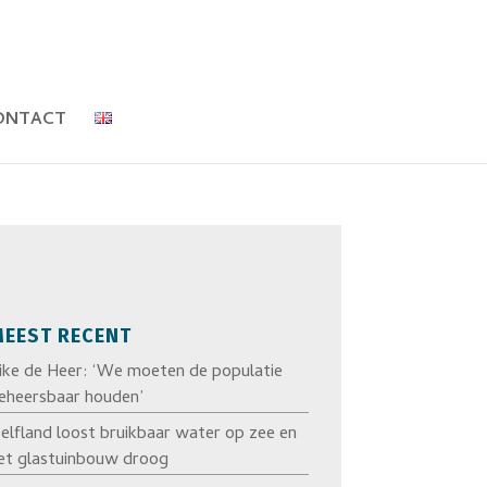
ONTACT
EEST RECENT
ike de Heer: ‘We moeten de populatie
eheersbaar houden’
elfland loost bruikbaar water op zee en
et glastuinbouw droog