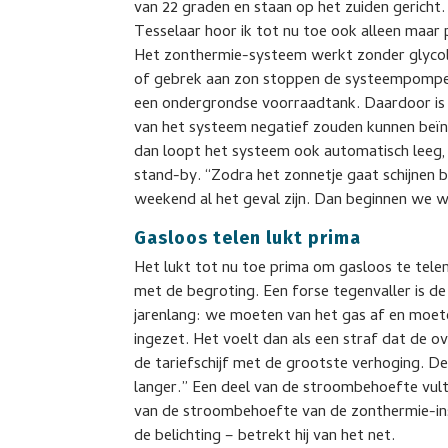
van 22 graden en staan op het zuiden gericht. 
Tesselaar hoor ik tot nu toe ook alleen maar 
Het zonthermie-systeem werkt zonder glycol, 
of gebrek aan zon stoppen de systeempompen
een ondergrondse voorraadtank. Daardoor is e
van het systeem negatief zouden kunnen beïn
dan loopt het systeem ook automatisch leeg,
stand-by. “Zodra het zonnetje gaat schijnen
weekend al het geval zijn. Dan beginnen we
Gasloos telen lukt prima
Het lukt tot nu toe prima om gasloos te telen
met de begroting. Een forse tegenvaller is d
jarenlang: we moeten van het gas af en moet
ingezet. Het voelt dan als een straf dat de ov
de tariefschijf met de grootste verhoging. D
langer.” Een deel van de stroombehoefte vult 
van de stroombehoefte van de zonthermie-ins
de belichting – betrekt hij van het net.