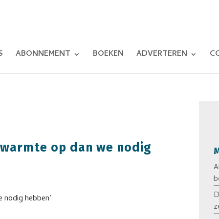
S
ABONNEMENT
BOEKEN
ADVERTEREN
C
 warmte op dan we nodig
M
A
b
D
z