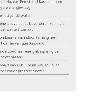
hiel Hazeu: ‘Een stabiel kasklimaat en
agere energievraag’
et stijgende water
eneratieve acties bevorderen zetting en
roskwaliteit tomaat
ombinatie van indoor farming met
fficiëntie van glastuinbouw
nderzoek naar energiebesparing van
armtebatterij
onald van Dijk: ‘De nieuwe spuit- en
trooirobot presteert beter’