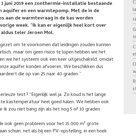
C
s 1 juni 2019 een zonthermie-installatie bestaande
l
en aquifer en een warmtepomp. Met de in de
s aan de warmtevraag in de kas worden
H
orige week. “Ik kan er eigenlijk heel kort over
G
 aldus teler Jeroen Mol.
t
itgezet om te voorkomen dat leidingen zouden kunnen
C
tisch, maar om geen risico te lopen hebben we het
e
bben we het systeem ook een keer uitgeschakeld, omdat
O
nze aquifer konden afvoeren. We beschikken dus
w
deert die op van 25 naar 40 graden.”
R
s
ieuze test? “Eigenlijk wel ja. Zo koud is het lange
ste kastemperatuur heel goed halen. We hebben ook
r ik zou niet bang zijn als het nog 5 of 10 graden
e ook geen probleem voor het 15.000 m² grote
n schuin, net als bij een PV-opstelling, in een hoek