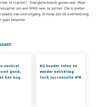
rmie te starten? “Energietechnisch gezien wel. Maar
interessanter om een WKK neer te zetten. Die is sneller
in plaats van vooruitgang. Ik hoop dat de overheid nog
r gaat belasten.”
ssant:
in vertical
Bij kouder telen en
roeit goed,
minder belichting
et kan nog
toch succesvolle IPM