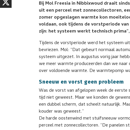
Bij Mol Freesia in Nibbixwoud draait sind
uit een perceel met zonnecollectoren, e
zomer opgeslagen warmte kon moeiteloo
voldaan, ook tijdens de vorstperiode van v
zijn: het systeem werkt technisch prima”,
Tijdens de vorstperiode werd het systeem u
bevriezen. Mol: “Dat gebeurt normaal automa
systeem uitgezet. In augustus vorig jaar he
we meer warmte produceerden dan we naar o
over voldoende warmte. De warmtepomp waar
Sneeuw en vorst geen probleem
Was de vorst van afgelopen week de eerste ser
tijd niet geweest. Maar we konden de gewen
een dubbel scherm, dat scheelt natuurlijk. Maa
kouder was geweest.”
De harde oostenwind met stuifsneeuw vormd
perceel met zonnecollectoren. “De panelen staa