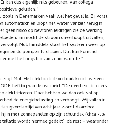
Er kan dus eigenlijk niks gebeuren. Van collega
positieve geluiden.”
zoals in Denemarken vaak wel het geval is. Bij vorst
 automatisch en loopt het water vanzelf terug in
r geen risico op bevroren leidingen die de werking
vloeden. En mocht de stroom onverhoopt uitvallen,
 vervolgt Mol. Inmiddels staat het systeem weer op
 beginnen de pompen te draaien. Dat kan komend
 weer met het oogsten van zonnewarmte.”
, zegt Mol. Het elektriciteitsverbruik komt overeen
e ODE-heffing van de overheid. “De overheid riep eerst
en elektrificeren. Daar hebben we dan ook vol op
erheid de energiebelasting zo verhoogt. Wij vallen in
e terugverdientijd van acht jaar wordt daardoor
hij in met zonnepanelen op zijn schuurdak (circa 75%
tallatie wordt hiermee gedekt), de rest – waaronder