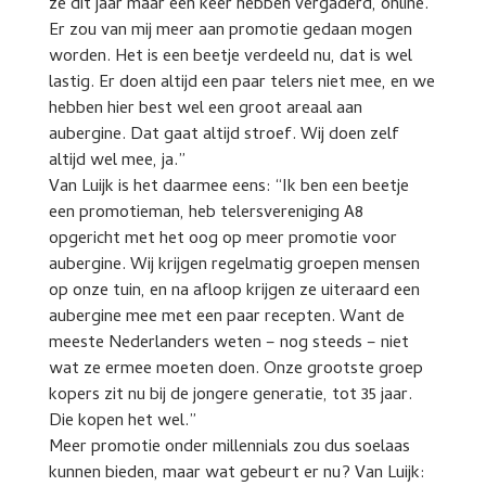
ze dit jaar maar een keer hebben vergaderd, online.
Er zou van mij meer aan promotie gedaan mogen
worden. Het is een beetje verdeeld nu, dat is wel
lastig. Er doen altijd een paar telers niet mee, en we
hebben hier best wel een groot areaal aan
aubergine. Dat gaat altijd stroef. Wij doen zelf
altijd wel mee, ja.”
Van Luijk is het daarmee eens: “Ik ben een beetje
een promotieman, heb telersvereniging A8
opgericht met het oog op meer promotie voor
aubergine. Wij krijgen regelmatig groepen mensen
op onze tuin, en na afloop krijgen ze uiteraard een
aubergine mee met een paar recepten. Want de
meeste Nederlanders weten – nog steeds – niet
wat ze ermee moeten doen. Onze grootste groep
kopers zit nu bij de jongere generatie, tot 35 jaar.
Die kopen het wel.”
Meer promotie onder millennials zou dus soelaas
kunnen bieden, maar wat gebeurt er nu? Van Luijk: