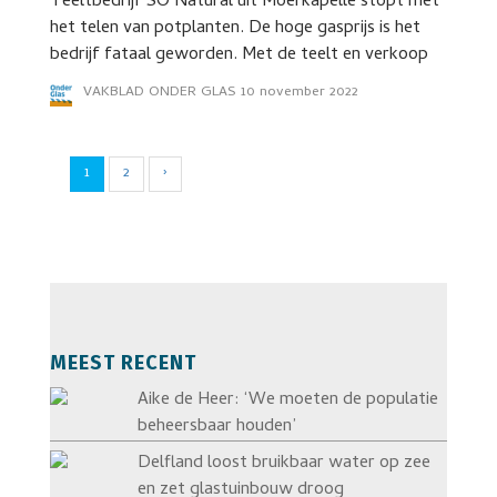
Teeltbedrijf SO Natural uit Moerkapelle stopt met
het telen van potplanten. De hoge gasprijs is het
bedrijf fataal geworden. Met de teelt en verkoop
VAKBLAD ONDER GLAS
10 november 2022
1
2
›
MEEST RECENT
Aike de Heer: ‘We moeten de populatie
beheersbaar houden’
Delfland loost bruikbaar water op zee
en zet glastuinbouw droog