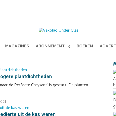
MAGAZINES
ABONNEMENT
BOEKEN
ADVERT
M
 hogere plantdichtheden
A
naar de Perfecte Chrysant’ is gestart. De planten
b
D
2021
g
dierte uit de kas weren