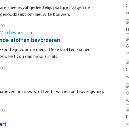
C
are sneeuwval gedeeltelijk platging, zagen de
e
 genoodzaakt om nieuw te bouwen.
2021
H
onde stoffen bevorderen
G
gezond zijn voor de mens. Deze stoffen kunnen
t
en. Het zou dan mooi zijn als
2021
C
v
itiatieven om meststoffen te winnen uit biovergisting.
O
w
2021
R
s
ert