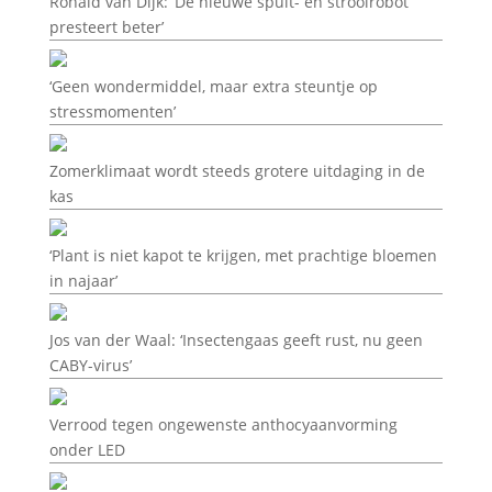
Ronald van Dijk: ‘De nieuwe spuit- en strooirobot
presteert beter’
‘Geen wondermiddel, maar extra steuntje op
stressmomenten’
Zomerklimaat wordt steeds grotere uitdaging in de
kas
‘Plant is niet kapot te krijgen, met prachtige bloemen
in najaar’
Jos van der Waal: ‘Insectengaas geeft rust, nu geen
CABY-virus’
Verrood tegen ongewenste anthocyaanvorming
onder LED